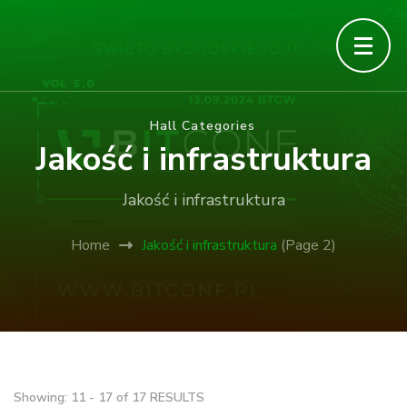
bITconf – a bit of…
bITconf Bydgoszcz IT
Conference
:
Hall Categories
Jakość i infrastruktura
Jakość i infrastruktura
Home
Jakość i infrastruktura
(Page 2)
Showing: 11 - 17 of 17 RESULTS