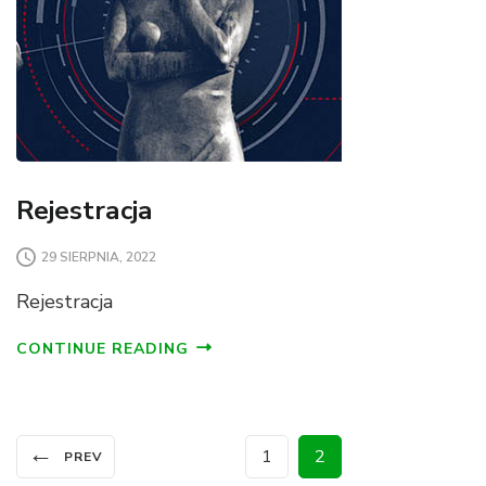
Rejestracja
29 SIERPNIA, 2022
Rejestracja
CONTINUE READING
Stronicowanie
←
Page
Page
1
2
PREV