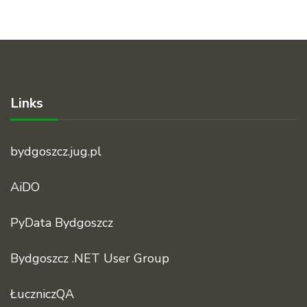
Links
bydgoszcz.jug.pl
AiDO
PyData Bydgoszcz
Bydgoszcz .NET User Group
ŁuczniczQA