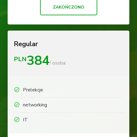
ZAKOŃCZONO
Regular
384
PLN
/ osoba
Prelekcje
networking
IT