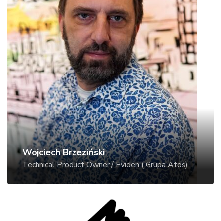
Wojciech Brzeziński
Technical Product Owner / Eviden ( Grupa Atos)
Od 26 lat pracuje w świecie IT. Na początku
swojej kariery zdobywał doświadczenie na
różnych stanowiskach związanych z administracją
systemami informatycznymi. Od 2014 roku
rozwija się w obszarze usług i architektury
technicznej dla rozwiązań oferowanych
kluczowym klientom Atos i Eviden. Dzięki
doświadczeniu zdobytemu w ścisłej współpracy z
Wojciech Brzeziński
klientami oraz wiedzy z różnych obszarów IT – od
Technical Product Owner / Eviden ( Grupa Atos)
aplikacji po infrastrukturę, łączy świat biznesu z
technologiami IT. Zajmuje się także szeroko
rozumianym bezpieczeństwem i jego wpływem
na architekturę i procesy biznesowe. Obecnie jako