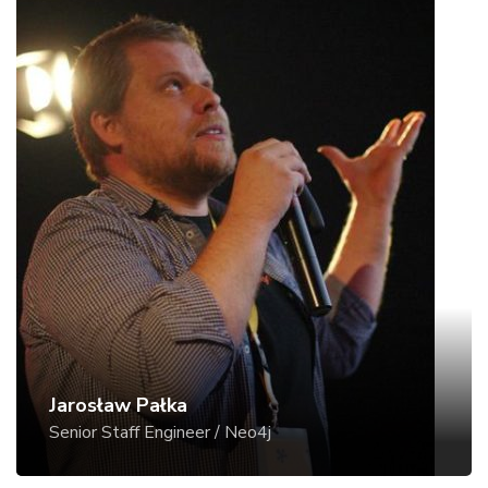
Jarosław Pałka
Senior Staff Engineer / Neo4j
Od ponad 20 lat w branży IT jako administrator
baz danych, programista, architekt, manager
i „inżynier od spraw katastrof”.
Brałem udział w małych, średnich i nonsensownie
dużych projektach, prowadzonych
zgodnie zasadami „waterfall”, Agile oraz przy
braku jakichkolwiek metodyk - z tym samym
zawsze skutkiem. Wszystko to doprowadziło
Jarosław Pałka
mnie do wniosku, że nieważne co robisz,
Senior Staff Engineer / Neo4j
ważne byś robił to dobrze, w najprostszy z
możliwych sposobów i przy użyciu właściwych