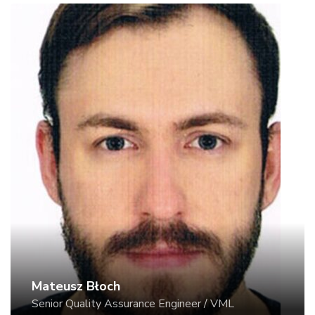
obszarach bezpieczeństwa przy wdrożeniu
chmury w firmie. Jak chmurę zabezpieczyć w
podstawowy sposób na przykładzie Microsoft
Azure.
Mateusz Błoch
Senior Quality Assurance Engineer / VML
Quality Assurance Engineer z 5 letnim
doświadczeniem. Obecnie pracuje w VML, gdzie
zajmuje się jakością oprogramowania oraz
optymalizacją procesów jego wytwarzania.
Orędownik wykorzystywania sztucznej
inteligencji w codziennej pracy testera. Prywatnie
fan gier komputerowych oraz jazdy rowerem.
Mateusz Błoch
"Praktyczne przykłady użycia AI w codziennej
Senior Quality Assurance Engineer / VML