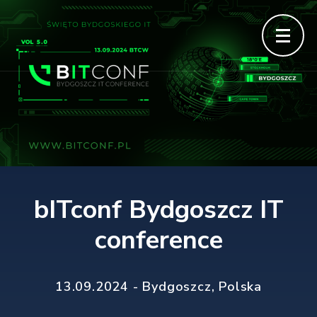
bITconf Bydgoszcz IT
bITconf – a bit of…
Conference
bITconf Bydgoszcz IT
conference
13.09.2024 - Bydgoszcz, Polska