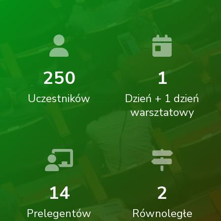
2
5
0
1
Uczestników
Dzień + 1 dzień
warsztatowy
1
4
2
Prelegentów
Równoległe