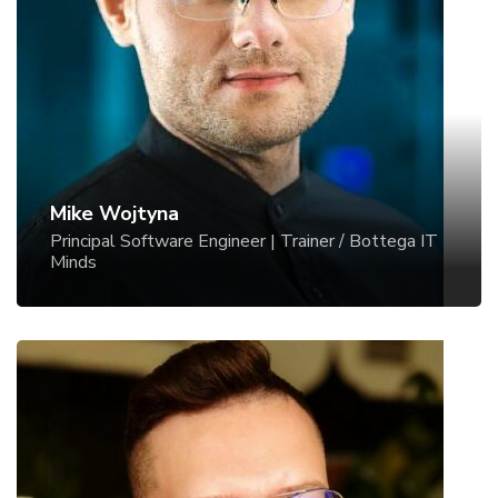
world’s most beloved database, there certainly
I'm a software architect with a passion for
are quite some things to keep in mind when
creating great products
. In my work I combine
running it on k8s. Let us evaluate the important
business and technical skills to deliver
Dos and especially the Don’ts.
outstanding results to my clients. Domain-driven
design & Test-driven development are some of
my favorite tools. My code is clean and easy to
Mike Wojtyna
modify, thanks to the modular, loosely coupled
Principal Software Engineer | Trainer / Bottega IT
design achieved by continuous TDD iterations
Minds
backed by a deep understanding of business
needs.
"My design is better than yours: bridging the gap
between tactical modeling and business"
Engineers have a tendency to create emotional
connections with their models. At best, this can
Mariusz Kapczyński